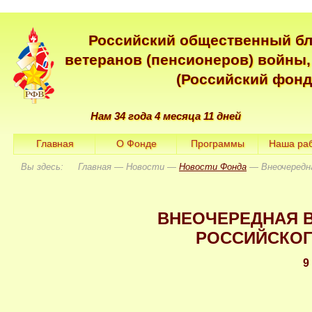
Российский общественный б
ветеранов (пенсионеров) войны,
(Российский фонд
Нам 34 года 4 месяца 11 дней
Главная
О Фонде
Программы
Наша ра
Вы здесь: Главная — Новости —
Новости Фонда
— Внеочередна
ВНЕОЧЕРЕДНАЯ 
РОССИЙСКОГ
9