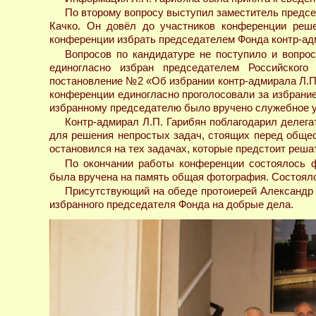
По второму вопросу выступил заместитель председ
Качко. Он довёл до участников конференции реш
конференции избрать председателем Фонда контр-адм
Вопросов по кандидатуре не поступило и вопрос
единогласно избран председателем Российског
постановление №2 «Об избрании контр-адмирала Л.П
конференции единогласно проголосовали за избрание
избранному председателю было вручено служебное у
Контр-адмирал Л.П. Гарибян поблагодарил делега
для решения непростых задач, стоящих перед общес
остановился на тех задачах, которые предстоит реша
По окончании работы конференции состоялось ф
была вручена на память общая фотография. Состоял
Присутствующий на обеде протоиерей Александр 
избранного председателя Фонда на добрые дела.