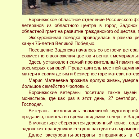
Воронежское областное отделение Российского фо
ветеранов из областного центра в город Задонск
областной грант на развитие гражданского общества
Экскурсионная поездка проводилась в рамках р
канун 75-летия Великой Победы».
Посещение Задонска началось со встречи ветеран
совместного возложения цветов и венка к мемориаль
Здесь установлен самый пронзительный памятник
восьмерых сыновей. Представитель местной админи
матери к своим детям и безмерное горе матери, поте
Мария Матвеевна прожила долгую жизнь, умерла в
большое семейство Фроловых.
Воронежские ветераны посетили также музей 
монастырь, где как раз в этот день, 27 сентября
Господня.
Ветераны поклонились знаменитой чудотворной
преданию, помогла во время эпидемии холеры в Задонс
В монастыре сберегается деревянный ковчег, со
задонских праведников сегодня находятся в мраморн
Далее экскурсанты-ветераны отправились в С