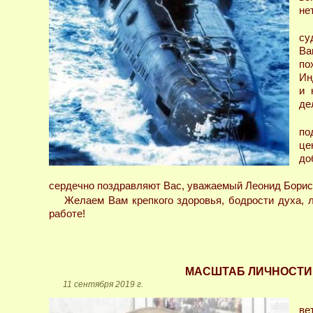
не
су
Ва
по
Ин
и 
де
по
це
до
сердечно поздравляют Вас, уважаемый Леонид Борисо
Желаем Вам крепкого здоровья, бодрости духа, 
работе!
МАСШТАБ ЛИЧНОСТИ
11 сентября 2019 г.
ве