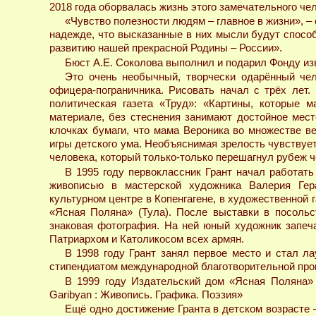
2018 года оборвалась жизнь этого замечательного че
«Чувство полезности людям – главное в жизни», – 
надежде, что высказанные в них мысли будут спос
развитию нашей прекрасной Родины – России».
Бюст А.Е. Соколова выполнил и подарил Фонду из
Это очень необычный, творчески одарённый чел
офицера-пограничника. Рисовать начал с трёх лет.
политическая газета «Труд»: «Картины, которые 
материале, без стеснения занимают достойное мес
клочках бумаги, что мама Вероника во множестве в
игры детского ума. Необъяснимая зрелость чувствует
человека, который только-только перешагнул рубеж 
В 1995 году первоклассник Грант начал работат
живописью в мастерской художника Валерия Гер
культурном центре в Копенгагене, в художественной
«Ясная Поляна» (Тула). После выставки в посоль
знаковая фотография. На ней юный художник запеч
Патриархом и Католикосом всех армян.
В 1998 году Грант занял первое место и стал л
стипендиатом международной благотворительной пр
В 1999 году Издательский дом «Ясная Поляна» 
Garibyan : Живопись. Графика. Поэзия»
Ещё одно достижение Гранта в детском возрасте 