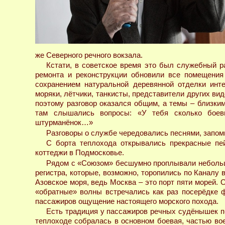
же Северного речного вокзала.
Кстати, в советское время это был служебный р
ремонта и реконструкции обновили все помещения
сохранением натуральной деревянной отделки инт
моряки, лётчики, танкисты, представители других ви
поэтому разговор оказался общим, а темы – близким
там слышались вопросы: «У тебя сколько боев
штурманёнок…»
Разговоры о службе чередовались песнями, запом
С борта теплохода открывались прекрасные пе
коттеджи в Подмосковье.
Рядом с «Союзом» бесшумно проплывали небольши
регистра, которые, возможно, торопились по Каналу 
Азовское моря, ведь Москва – это порт пяти морей. 
«обратные» волны встречались как раз посерёдке ф
пассажиров ощущение настоящего морского похода.
Есть традиция у пассажиров речных судёнышек по
теплоходе собралась в основном боевая, частью во