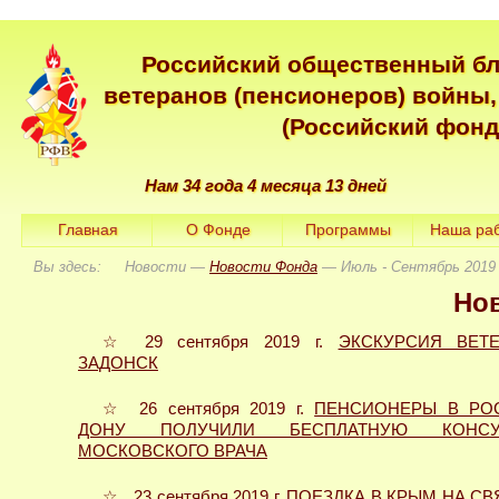
Российский общественный б
ветеранов (пенсионеров) войны,
(Российский фонд
Нам 34 года 4 месяца 13 дней
Главная
О Фонде
Программы
Наша ра
Вы здесь: Новости —
Новости Фонда
— Июль - Сентябрь 2019 
Но
☆ 29 сентября 2019 г.
ЭКСКУРСИЯ ВЕТ
ЗАДОНСК
☆ 26 сентября 2019 г.
ПЕНСИОНЕРЫ В РОС
ДОНУ ПОЛУЧИЛИ БЕСПЛАТНУЮ КОНСУ
МОСКОВСКОГО ВРАЧА
☆ 23 сентября 2019 г.
ПОЕЗДКА В КРЫМ НА С