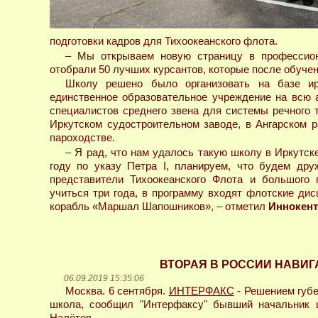
подготовки кадров для Тихоокеанского флота.
– Мы открываем новую страницу в профессион
отобрали 50 лучших курсантов, которые после обучени
Школу решено было организовать на базе ирк
единственное образовательное учреждение на всю 
специалистов среднего звена для системы речного 
Иркутском судостроительном заводе, в Ангарском 
пароходстве.
– Я рад, что нам удалось такую школу в Иркутск
году по указу Петра I, планируем, что будем дру
представители Тихоокеанского Флота и большого
учиться три года, в программу входят флотские д
корабль «Маршал Шапошников», – отметил
Иннокент
ВТОРАЯ В РОССИИ НАВИГ
06.09.2019 15:35:06
Москва. 6 сентября.
ИНТЕРФАКС
- Решением губе
школа, сообщил "Интерфаксу" бывший начальник 