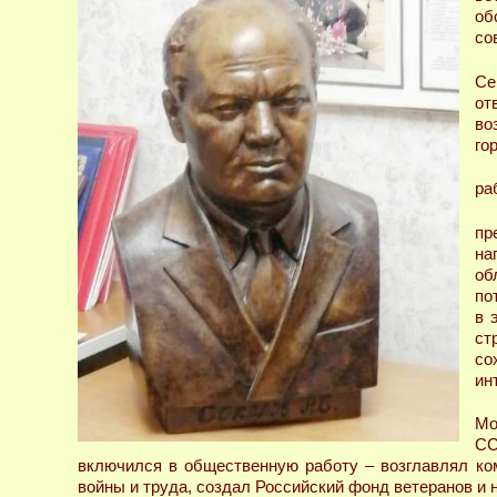
об
со
Се
от
во
го
ра
пр
на
об
по
в 
ст
со
ин
Мо
СС
включился в общественную работу – возглавлял ко
войны и труда, создал Российский фонд ветеранов и 