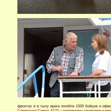
фронтах и в тылу врага погибли 1500 бойцов и оф
Советского Союза, 5172 – награждены орденами и мед