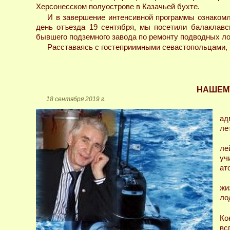
Херсонесском полуострове в Казачьей бухте.
И в завершение интенсивной программы ознакомл
день отъезда 19 сентября, мы посетили балаклавс
бывшего подземного завода по ремонту подводных ло
Расставаясь с гостеприимными севастопольцами, 
НАШЕМУ
18 сентября 2019 г.
ад
лет
ле
уч
ат
жи
ло
Ко
вс