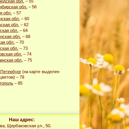
родская обл.
– 55
ибирская обл.
– 56
я обл.
– 57
нская обл.
– 60
ская обл.
– 62
ская обл.
– 64
нская обл.
– 68
ая обл.
– 70
ская обл.
– 73
овская обл.
– 74
инская обл.
– 75
-Петербург
(на карте выделен
цветом) – 78
тополь
– 85
Наш адрес:
ва, Щербаковская ул., 50.