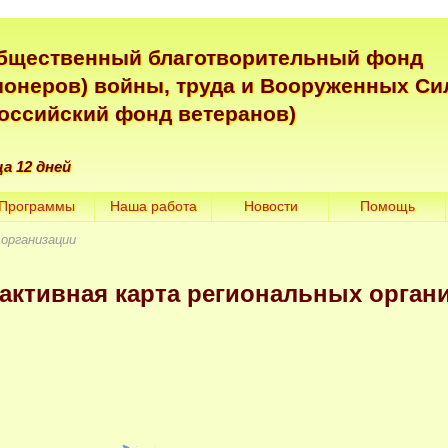
бщественный благотворительный фонд
ионеров) войны, труда и Вооруженных Си
Российский фонд ветеранов)
ца 12 дней
Программы
Наша работа
Новости
Помощь
организации
активная карта региональных орган