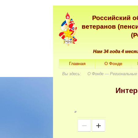
Российский о
ветеранов (пенс
(
Нам 34 года 4 меся
Главная
О Фонде
Вы здесь: О Фонде — Региональные 
Интер
77
77
78
78
−
+