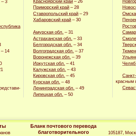
Красноярский край
– 26
Новго
– 3
Приморский край
– 28
Новос
Ставропольский край
– 29
Омска
Хабаровский край
– 30
Пензе
Ростов
еспублика
Амурская обл.
– 31
Самар
Астраханская обл.
– 33
Смоле
3
Белгородская обл.
– 34
Тверск
– 14
Волгоградская обл.
– 37
Тюмен
Воронежская обл.
– 39
Ульян
0
Иркутская обл.
– 41
Челяб
21
Калужская обл.
– 43
Кировская обл.
– 45
Санкт
красным 
Курская обл.
– 48
Севас
едстави­
Ленинградская обл.
– 49
Липецкая обл.
– 50
иты
Бланк почтового перевода
благотворительного
ранов
105187, Моск