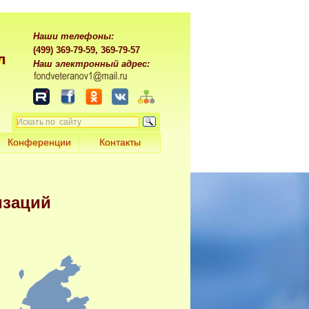
Наши телефоны:
(499) 369-79-59, 369-79-57
л
Наш электронный адрес:
Конференции
Контакты
изаций