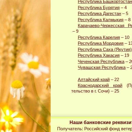
Республика Башкортостан
Республика Бурятия
– 4
Республика Дагестан
– 5
Республика Калмыкия
– 8
Карачаево-Черкесская Р
– 9
Республика Карелия
– 10
Республика Мордовия
– 1
Республика Саха (Якутия)
Республика Хакасия
– 19
Чеченская Республика
– 2
Чувашская Республика
– 
Алтайский край
– 22
Краснодарский край
(Пр
тельство в г. Сочи) – 25
Наши банковские реквиз
Получатель: Российский фонд вете