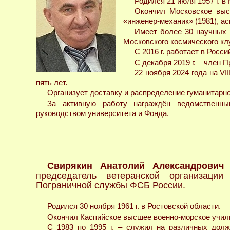
Родился 21 июля 1957 г. в
Окончил Московское выс
«инженер-механик» (1981), а
Имеет более 30 научных 
Московского космического кл
С 2016 г. работает в Росс
С декабря 2019 г. – член 
22 ноября 2024 года на V
пять лет.
Организует доставку и распределение гуманитарн
За активную работу награждён ведомственн
руководством университета и Фонда.
Свирякин Анатолий Александрович
–
председатель ветеранской организации
Пограничной службы ФСБ России.
Родился 30 ноября 1961 г. в Ростовской области.
Окончил Каспийское высшее военно-морское училищ
С 1983 по 1995 г. – служил на различных долж