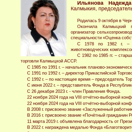
Ильянова Надежда
Калмыкия, председател
Родилась 9 октября в Че
Окончила Калмыцкий г
организатор сельхозпроизво
специальности «Оценка собств
С 1978 по 1982 г. – и
животноводческих комплексо
С 1982 по 1985 гг. – ста
торговли Калмыцкой АССР.
С 1985 по 1991 г. – начальник планово-экономичес
С 1991 по 1992 г. – директор Прикаспийской Торг
С 1992 г. – по настоящее время – председатель 
С июня 2022 г. – представитель Фонда в Республи
С 26 декабря 2023 г. - член Правления Фонда.
22 ноября 2024 года на VIII отчётно-выборной кон
22 ноября 2024 года на VIII отчётно-выборной кон
В 2008 г. присвоено звание «Заслуженный работни
В 2016 г. присвоено звание «Почётный гражданин 
11 марта 2019 г. объявлена благодарность от През
В 2022 г. награждена медалью Фонда «Благотворит