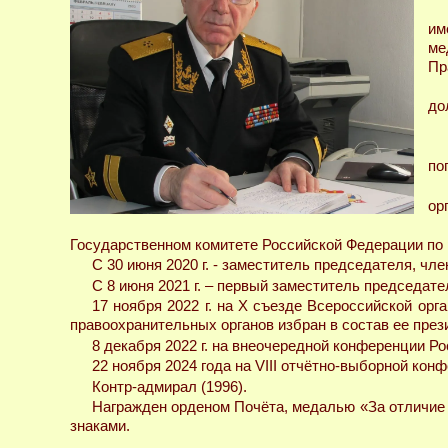
им
ме
Пр
до
по
ор
Государственном комитете Российской Федерации по
С 30 июня 2020 г. - заместитель председателя, чл
С 8 июня 2021 г. – первый заместитель председате
17 ноября 2022 г. на Х съезде Всероссийской орг
правоохранительных органов избран в состав ее през
8 декабря 2022 г. на внеочередной конференции Р
22 ноября 2024 года на VIII отчётно-выборной ко
Контр-адмирал (1996).
Награжден орденом Почёта, медалью «За отличие 
знаками.