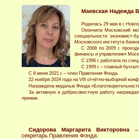
Маевская Надежда 
Родилась 29 мая в г. Новго
Окончила Московский мех
специальности экономист-бу
Московского института банко
С 2008 по 2009 г. прохо
финансы и управление» Моско
С 1996 г. работала по сп
С 1999 г. – главный бухга
С 8 июня 2021 г. – член Правления Фонда.
22 ноября 2024 года на VIII отчётно-выборной кон
Награждена медалью Фонда «Благотворительность в
За активную и добросовестную работу награждал
премии.
Сидорова Маргарита Викторовна
– 
секретарь Правления Фонда.