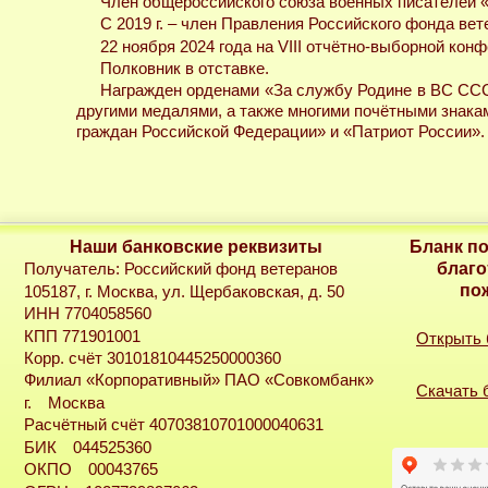
Член общероссийского союза военных писателей 
С 2019 г. – член Правления Российского фонда вет
22 ноября 2024 года на VIII отчётно-выборной кон
Полковник в отставке.
Награжден орденами «За службу Родине в ВС СССР
другими медалями, а также многими почётными знакам
граждан Российской Федерации» и «Патриот России».
Наши банковские реквизиты
Бланк п
благо
Получатель: Российский фонд ветеранов
по
105187, г. Москва, ул. Щербаковская, д. 50
ИНН 7704058560
КПП 771901001
Открыть
Корр. счёт 30101810445250000360
Филиал «Корпоративный» ПАО «Совкомбанк»
Скачать 
г. Москва
Расчётный счёт 40703810701000040631
БИК 044525360
ОКПО 00043765