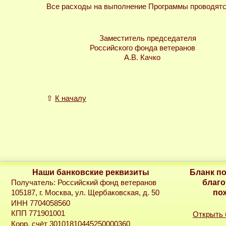
Все расходы на выполнение Программы проводятся
Заместитель председателя
Российского фонда ветеранов
А.В. Качко
⇧
К началу
Наши банковские реквизиты
Бланк п
благо
Получатель: Российский фонд ветеранов
по
105187, г. Москва, ул. Щербаковская, д. 50
ИНН 7704058560
КПП 771901001
Открыть
Корр. счёт 30101810445250000360